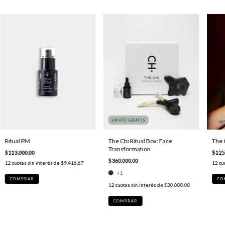
ENVÍO GRATIS
Ritual PM
The Chi Ritual Box: Face
The 
Transformation
$113.000,00
$125
$360.000,00
12
cuotas sin interés de
$9.416,67
12
cu
+1
COMPRAR
12
cuotas sin interés de
$30.000,00
COMPRAR