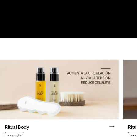
Ritual Body
Ritu
VER MÁS
VER