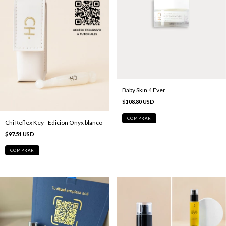
Baby Skin 4 Ever
$108.80 USD
Chi Reflex Key - Edicion Onyx blanco
$97.51 USD