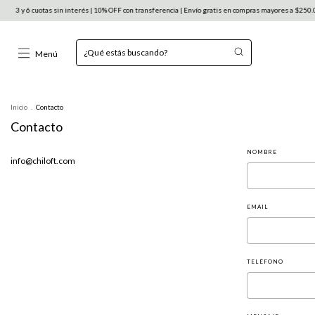
3 y 6 cuotas sin interés | 10% OFF con transferencia | Envío gratis en compras mayores a $250.000 
Menú
Inicio
.
Contacto
Contacto
NOMBRE
info@chiloft.com
EMAIL
TELÉFONO