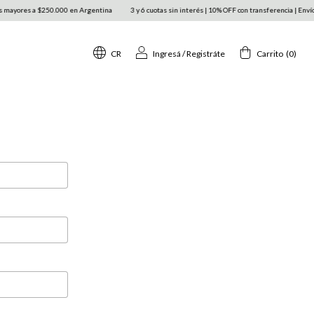
ayores a $250.000 en Argentina
3 y 6 cuotas sin interés | 10% OFF con transferencia | Envío g
CR
Ingresá
/
Registráte
Carrito
(
0
)