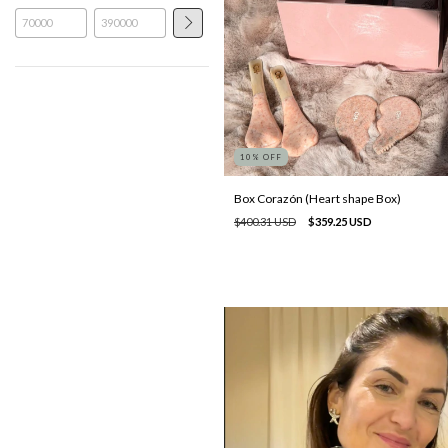
10
% OFF
Box Corazón (Heart shape Box)
$400.31 USD
$359.25 USD