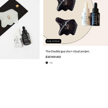
SIN STOCK
The Double gua sha + ritual am/pm
$327.43 USD
+1