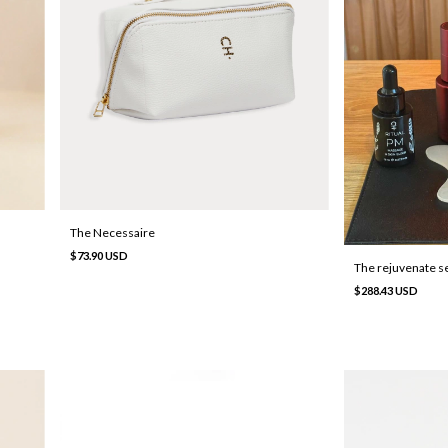
The Necessaire
$73.90 USD
The rejuvenate s
$288.43 USD