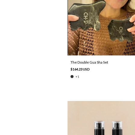
The Double Gua Sha Set
$164.23 USD
+1