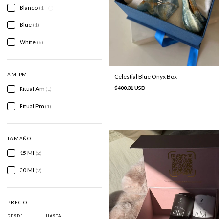
Blanco
(1)
Blue
(1)
White
(6)
AM-PM
Celestial Blue Onyx Box
$400.31 USD
Ritual Am
(1)
Ritual Pm
(1)
TAMAÑO
15 Ml
(2)
30 Ml
(2)
PRECIO
DESDE
HASTA