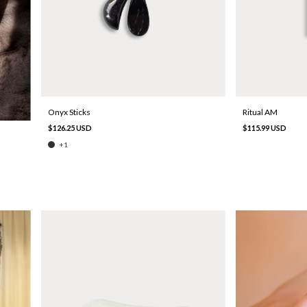
Onyx Sticks
Ritual AM
$126.25 USD
$115.99 USD
+1