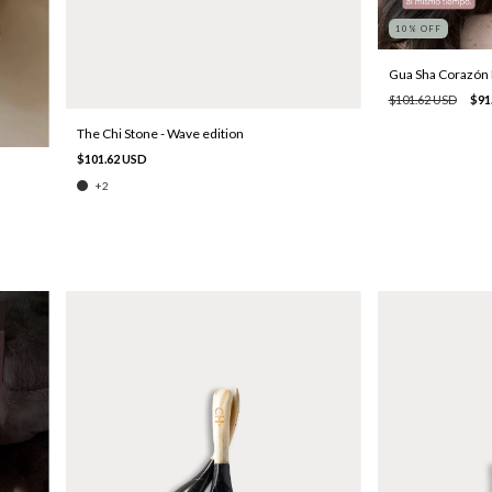
10
% OFF
Gua Sha Corazón 
$101.62 USD
$91
The Chi Stone - Wave edition
$101.62 USD
+2