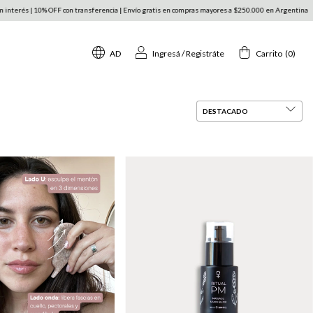
n transferencia | Envío gratis en compras mayores a $250.000 en Argentina
3 y 6 cuotas sin in
AD
Ingresá
/
Registráte
Carrito
(
0
)