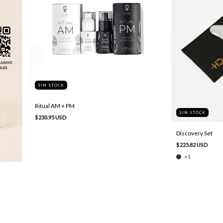
SIN STOCK
Ritual AM + PM
SIN STOCK
$230.95 USD
Discovery Set
$225.82 USD
+1