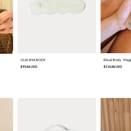
GUA SHA BODY
Ritual Body - Ma
$95.46 USD
$110.86 USD