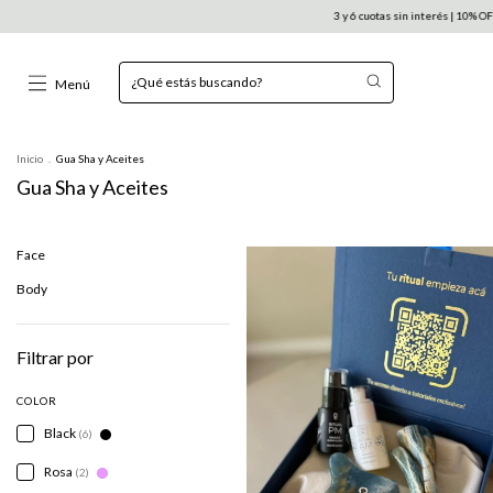
3 y 6 cuotas sin interés | 10% OFF con transferencia |
Menú
Inicio
.
Gua Sha y Aceites
Gua Sha y Aceites
Face
Body
Filtrar por
COLOR
Black
(6)
Rosa
(2)