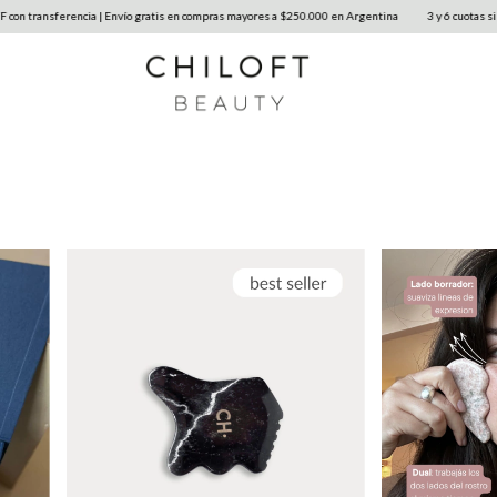
 Envío gratis en compras mayores a $250.000 en Argentina
3 y 6 cuotas sin interés | 10% OFF co