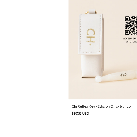
Chi Reflex Key - Edicion Onyx blanco
$97.51 USD