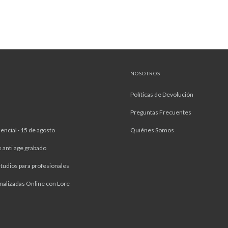
NOSOTROS
Políticas de Devolución
Preguntas Frecuentes
encial · 15 de agosto
Quiénes Somos
s anti age grabado
tudios para profesionales
nalizadas Online con Lore