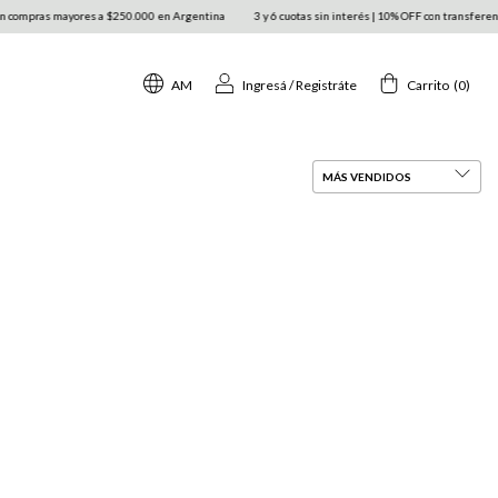
compras mayores a $250.000 en Argentina
3 y 6 cuotas sin interés | 10% OFF con transferencia 
AM
Ingresá
/
Registráte
Carrito
(
0
)