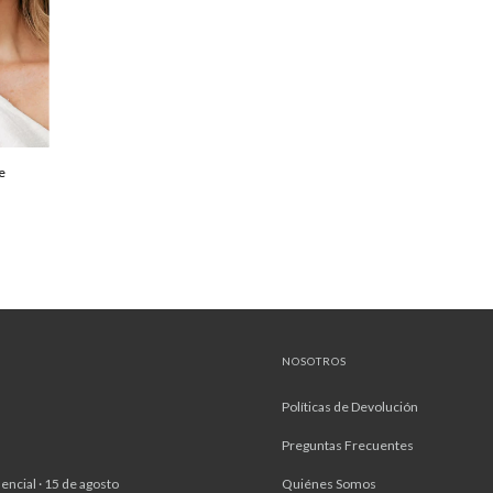
e
NOSOTROS
Políticas de Devolución
Preguntas Frecuentes
encial · 15 de agosto
Quiénes Somos