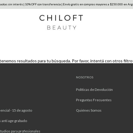
otas sin interés | 10% OFF con transferencia | Envío gratis en compras mayores a $250.000 en Arge
tenemos resultados para tu búsqueda. Por favor, intentá con otros filtro
NOSOTROS
Políticas de Devolución
Preguntas Frecuentes
encial · 15 de agosto
Quiénes Somos
s anti age grabado
tudios para profesionales