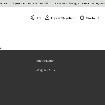
ntina
3 y 6 cuotas sin interés | 10% OFF con transferencia | Envío gratis en compras mayores a
EC
Ingresá
/
Registráte
Carrito
(
0
)
s.
CONTACTÁNOS
info@chiloft.com