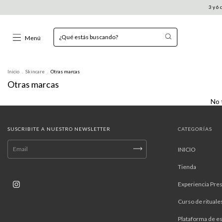
3 y 6 cu
Menú
Inicio
.
Skincare
.
Otras marcas
Otras marcas
No 
SUSCRIBITE A NUESTRO NEWSLETTER
CATEGORÍAS
INICIO
Tienda
Experiencia Pres
Curso de rituale
Plataforma de es