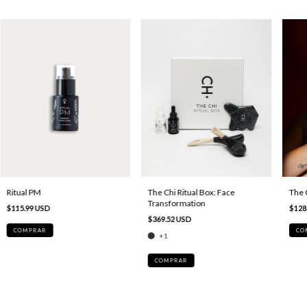
Ritual PM
The Chi Ritual Box: Face
The 
Transformation
$115.99 USD
$128
$369.52 USD
COMPRAR
+1
COMPRAR