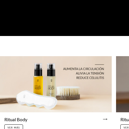
Ritual Body
Ritu
VER MÁS
VER