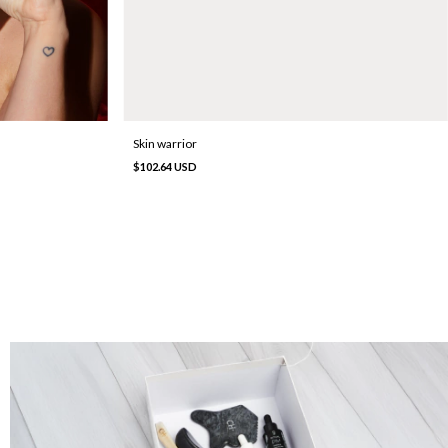
Skin warrior
$102.64 USD