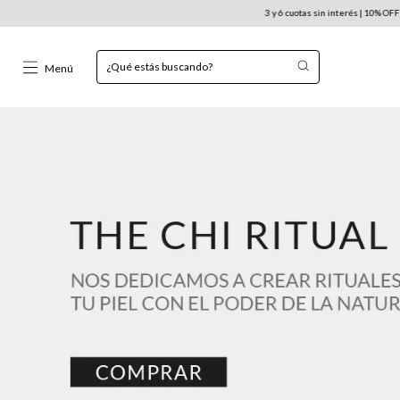
3 y 6 cuotas sin interés | 10% OFF con transferencia | Enví
Menú