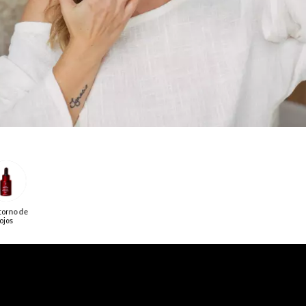
orno de
ojos