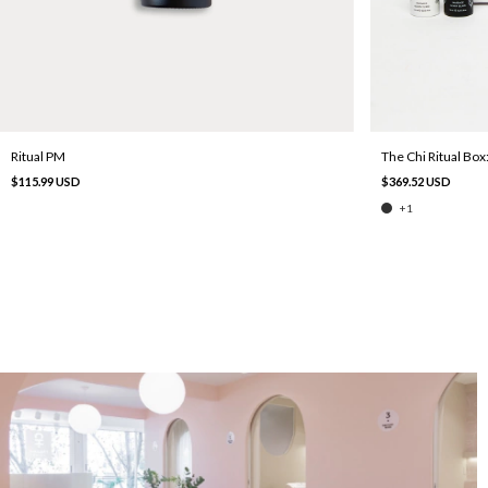
Ritual PM
The Chi Ritual Bo
$115.99 USD
$369.52 USD
+1