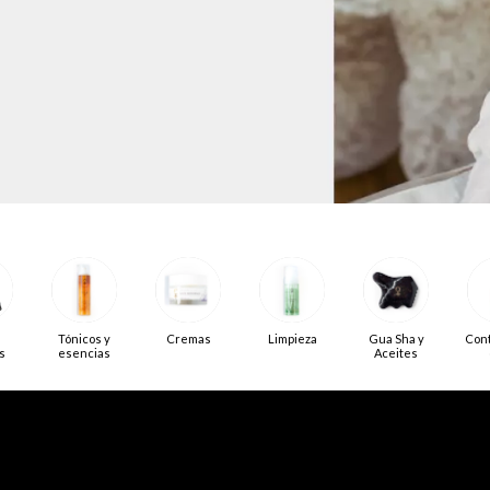
Tónicos y
Cremas
Limpieza
Gua Sha y
Cont
s
esencias
Aceites