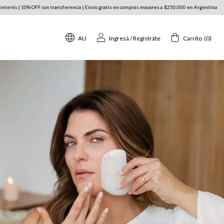
ansferencia | Envío gratis en compras mayores a $250.000 en Argentina
3 y 6 cuotas sin interés
AU
Ingresá
/
Registráte
Carrito
(
0
)