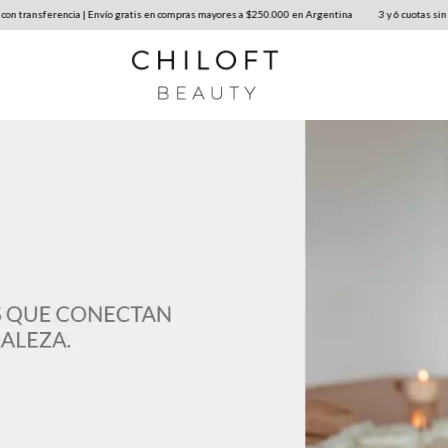
o gratis en compras mayores a $250.000 en Argentina
3 y 6 cuotas sin interés | 10% OFF con tr