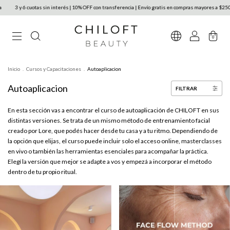
3 y 6 cuotas sin interés | 10% OFF con transferencia | Envío gratis en compras mayores a $250.
0
Inicio
.
Cursos y Capacitaciones
.
Autoaplicacion
Autoaplicacion
FILTRAR
En esta sección vas a encontrar el curso de autoaplicación de CHILOFT en sus
distintas versiones. Se trata de un mismo método de entrenamiento facial
creado por Lore, que podés hacer desde tu casa y a tu ritmo. Dependiendo de
la opción que elijas, el curso puede incluir solo el acceso online, masterclasses
en vivo o también las herramientas esenciales para acompañar la práctica.
Elegí la versión que mejor se adapte a vos y empezá a incorporar el método
dentro de tu propio ritual.