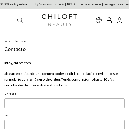
50.000 en Argentina
3 y 6 cuotas sin interés | 10% OFF con transferencia | Envío gratis en co
0
Inicio
.
Contacto
Contacto
info@chiloft.com
Si te arrepentiste de una compra, podés pedir la cancelación enviando este
formulario
con tu número de orden.
Tenés como máximo hasta 10 días
corridos desde que recibiste el producto.
NOMBRE
EMAIL