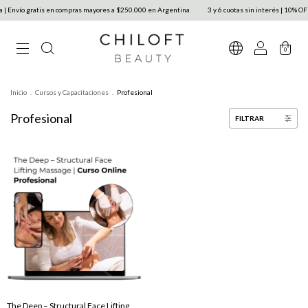
a | Envío gratis en compras mayores a $250.000 en Argentina
3 y 6 cuotas sin interés | 10% OF
0
Inicio
.
Cursos y Capacitaciones
.
Profesional
Profesional
FILTRAR
The Deep – Structural Face Lifting